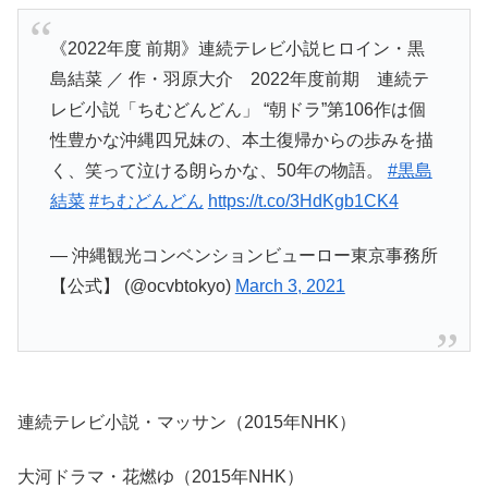
《2022年度 前期》連続テレビ小説ヒロイン・黒
島結菜 ／ 作・羽原大介 2022年度前期 連続テ
レビ小説「ちむどんどん」 “朝ドラ”第106作は個
性豊かな沖縄四兄妹の、本土復帰からの歩みを描
く、笑って泣ける朗らかな、50年の物語。
#黒島
結菜
#ちむどんどん
https://t.co/3HdKgb1CK4
— 沖縄観光コンベンションビューロー東京事務所
【公式】 (@ocvbtokyo)
March 3, 2021
連続テレビ小説・マッサン（2015年NHK）
大河ドラマ・花燃ゆ（2015年NHK）