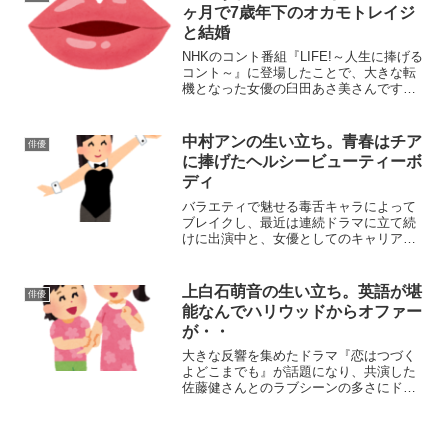
中を押していただき、父の...
ヶ月で7歳年下のオカモトレイジ
と結婚
NHKのコント番組『LIFE!～人生に捧げる
コント～』に登場したことで、大きな転
機となった女優の臼田あさ美さんです
が、皆さんはご存じでしょうか？
「CanCam」、「AneCan」をはじめとし
た様々なファッション誌で活躍後は、女
中村アンの生い立ち。青春はチア
俳優
優にシフトし『...
に捧げたヘルシービューティーボ
ディ
バラエティで魅せる毒舌キャラによって
ブレイクし、最近は連続ドラマに立て続
けに出演中と、女優としてのキャリアも
積んできているモデル出身の中村アンさ
んですが皆さんはご存じでしょうか？そ
の風貌とは裏腹に気さくな彼女は、駅の
上白石萌音の生い立ち。英語が堪
俳優
ガード下の飲み屋などにも...
能なんでハリウッドからオファー
が・・
大きな反響を集めたドラマ『恋はつづく
よどこまでも』が話題になり、共演した
佐藤健さんとのラブシーンの多さにドラ
マ外でも付き合ってほしいとファンから
多くのリクエストをもらった女優の上白
石萌音さんですが、皆さんはご存じでし