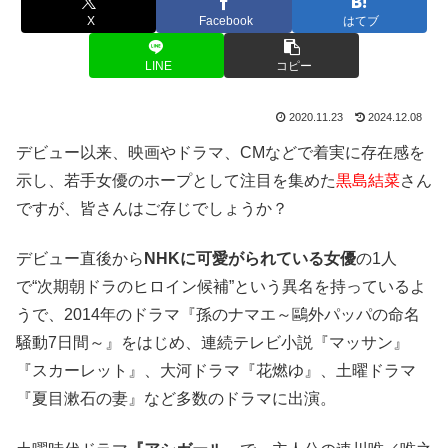
X
Facebook
はてブ
LINE
コピー
2020.11.23
2024.12.08
デビュー以来、映画やドラマ、CMなどで着実に存在感を
示し、若手女優のホープとして注目を集めた
黒島結菜
さん
ですが、皆さんはご存じでしょうか？
デビュー直後から
NHKに可愛がられている女優
の1人
で“次期朝ドラのヒロイン候補”という異名を持っているよ
うで、2014年のドラマ『孫のナマエ～鷗外パッパの命名
騒動7日間～』をはじめ、連続テレビ小説『マッサン』
『スカーレット』、大河ドラマ『花燃ゆ』、土曜ドラマ
『夏目漱石の妻』など多数のドラマに出演。