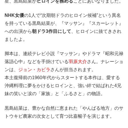
星、黒島結菜が
ヒロインを務める
ことにあいなりました。
NHK女優
の1人で“次期朝ドラのヒロイン候補”という異名
を持っている黒島結菜が、『マッサン』『スカーレット』
への出演から
朝ドラ3作目にして
、ヒロインに抜てきされ
ましたよ。
脚本は、連続テレビ小説『マッサン』やドラマ『昭和元禄
落語心中』などを手掛けている
羽原大介
さん。ナレーショ
ンは、
ジョン・カビラ
さんが担当されます。
本土復帰前の1960年代からスタートする本作は、愛する
沖縄料理に夢をかけるヒロインと、強い絆で結ばれた4兄
妹の笑いと涙の「家族」と「ふるさと」の物語。
黒島結菜は、豊かな自然に恵まれた「やんばる地方」のサ
トウキビ農家の次女として育つ比嘉暢子を演じます。