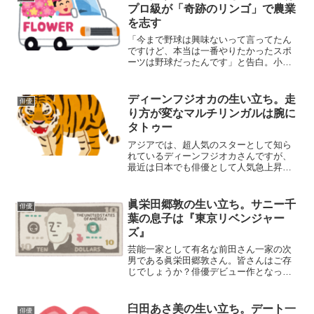
プロ級が「奇跡のリンゴ」で農業
を志す
「今まで野球は興味ないって言ってたん
ですけど、本当は一番やりたかったスポ
ーツは野球だったんです」と告白。小学
生の頃に母親に「野球やりたい」と言っ
たところ、「野球はやめて」と止められ
た過去があり、テニスでプロを目指し、
ディーンフジオカの生い立ち。走
俳優
取り組んでいましたが、右...
り方が変なマルチリンガルは腕に
タトゥー
アジアでは、超人気のスターとして知ら
れているディーンフジオカさんですが、
最近は日本でも俳優として人気急上昇中
ですよね。アメリカへ留学していた経験
もあるディーンフジオカさんは、日本
語、英語、中国語、インドネシア語など
眞栄田郷敦の生い立ち。サニー千
俳優
５か国語を使いこなすマルチ...
葉の息子は『東京リベンジャー
ズ』
芸能一家として有名な前田さん一家の次
男である眞栄田郷敦さん。皆さんはご存
じでしょうか？俳優デビュー作となった
映画「小さな恋のうた」（橋本光二郎監
督）の完成報告記者会見で、兄の新田真
剣佑さんから、俳優への挑戦について背
臼田あさ美の生い立ち。デート一
俳優