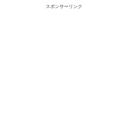
ょうか？そんな、上白石萌...
スポンサーリンク