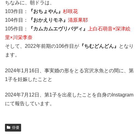
ちなみに、朝ドラは、
103作目：
『おちょやん』
杉咲花
104作目：
『おかえりモネ』
清原果耶
105作目：
『カムカムエヴリバディ』
上白石萌音×深津絵
里×川栄李奈
そして、2022年前期の106作目が
『ちむどんどん』
となり
ます。
2024年1月16日、事実婚の形をとる宮沢氷魚との間に、第
1子を妊娠したことと
2024年7月12日、第1子を出産したことを自身のInstagram
にて報告しています。
俳優