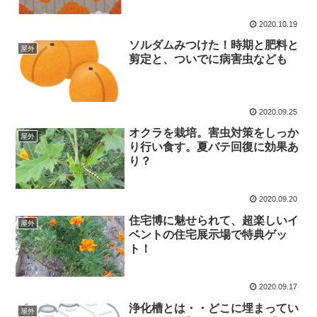
2020.10.19
ソルダムみつけた！時期と肥料と
屋外
剪定と、ついでに病害虫なども
2020.09.25
オクラを栽培。害虫対策をしっか
屋外
り行い食す。夏バテ回復に効果あ
り？
2020.09.20
住宅博に魅せられて、超楽しいイ
屋外
ベントの住宅展示場で特典ゲッ
ト！
2020.09.17
浄化槽とは・・どこに埋まってい
屋外