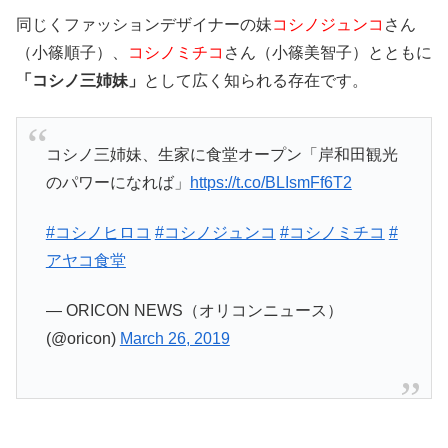
同じくファッションデザイナーの妹
コシノジュンコ
さん
（小篠順子）、
コシノミチコ
さん（小篠美智子）とともに
「コシノ三姉妹」
として広く知られる存在です。
コシノ三姉妹、生家に食堂オープン「岸和田観光
のパワーになれば」
https://t.co/BLIsmFf6T2
#コシノヒロコ
#コシノジュンコ
#コシノミチコ
#
アヤコ食堂
— ORICON NEWS（オリコンニュース）
(@oricon)
March 26, 2019