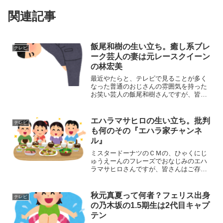
関連記事
飯尾和樹の生い立ち。癒し系ブレ
テレビ
ーク芸人の妻は元レースクイーン
の林宏美
最近やたらと、テレビで見ることが多く
なった普通のおじさんの雰囲気を持った
お笑い芸人の飯尾和樹さんですが、皆さ
んはご存じでしょうか？バラエティー番
組の出演だけでなく、なんとドラマやＣ
Ｍ、おまけにエッセイ集も出すなどの大
エハラマサヒロの生い立ち。批判
テレビ
ブレーク中なんです。素朴...
も何のその『エハラ家チャンネ
ル』
ミスタードーナツのＣＭの、ひゃくにじ
ゅうえーんのフレーズでおなじみのエハ
ラマサヒロさんですが、皆さんはご存じ
でしょうか？2009年、2010年とR-1ぐら
んぷり準優勝に輝き、2017年ものまね王
座決定戦では優勝を果たしました。近年
秋元真夏って何者？フェリス出身
テレビ
はミュージ...
の乃木坂の1.5期生は2代目キャプ
テン