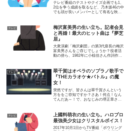
テレビ番組のテストやクイズ企画でも1、
2位を争う成績を取るなど、乃木坂46の中
でも頭が良いメンバーとして有名な秋元
真夏さんを皆さんはご存じでしょうか？
人望がある秋元真夏さんは、乃木坂46の2
代目キャプテンです。彼女は、学業専念
梅沢富美男の生い立ち。記者会見
テレビ
による休止期間...
と再婚！最大のヒット曲は『夢芝
居』
大衆演劇「梅沢劇団」の第3代座長の梅沢
富美男さんをご存じでしょうか？役者活
動の傍ら、1982年に小椋佳さん作詞作曲
による『夢芝居』で歌手デビューを果た
しています。最近では、司会者やコメン
テーターなど幅広い分野で大活躍してお
翠千賀はオペラのソプラノ歌手で
テレビ
り、CMでもよく見...
『THEカラオケ★バトル』の魔
女！
突然ですが、皆さんは翠千賀さんという
方ををご存知ですか？さあ！何点！なん
てんだあ～！で、おなじみの堺正章さん
が司会をされている『THEカラオケ★バ
トル』に登場し、オペラ歌手でベテラン
と紹介されていました。今回はそんな、
上國料萌衣の生い立ち。ハロプロ
テレビ
高音オペラ魔女の異名を...
最強美少女はクリスタルボイス！
2017年10月1日からTV番組「ボウリング