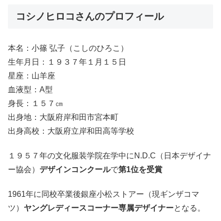
コシノヒロコさんのプロフィール
本名：小篠 弘子（こしのひろこ）
生年月日：１９３７年１月１５日
星座：山羊座
血液型：A型
身長：１５７㎝
出身地：大阪府岸和田市宮本町
出身高校：大阪府立岸和田高等学校
１９５７年の文化服装学院在学中にN.D.C（日本デザイナ
ー協会）
デザインコンクール
で
第1位を受賞
1961年に同校卒業後銀座小松ストアー（現ギンザコマ
ツ）
ヤングレディースコーナー専属デザイナー
となる。