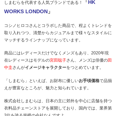
「
HK
しまむらを代表する人気ブランドである！
WORKS LONDON
」
コシノヒロコさんとコラボした商品で、程よくトレンドを
取り入れつつ、清楚からカジュアルまで様々なスタイルに
マッチするラインナップになっています。
商品にはレディースだけでなくメンズもあり、2020年現
在レディースはモデルの
宮田聡子
さん、メンズは俳優の
田
中圭
さんが
イメージキャラクター
をつとめています。
「しまむら」といえば、お財布に優しい
お手頃価格
で品揃
えが豊富なところが、魅力と知られています。
株式会社しまむらは、日本の主に郊外を中心に店舗を持つ
衣料品チェーンストアを展開しており、国内では、業界第
2位を誇る規模の会社なんですよ。