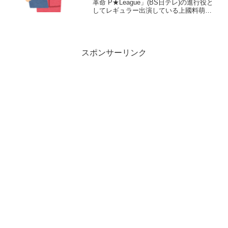
革命 P★League」(BS日テレ)の進行役と
してレギュラー出演している上國料萌衣
（かみこくりょう・もえ）さんを皆さん
はご存じでしょうか？ハロー！プロジェ
クトのアイドルグループ・アンジュルム
のメ...
スポンサーリンク