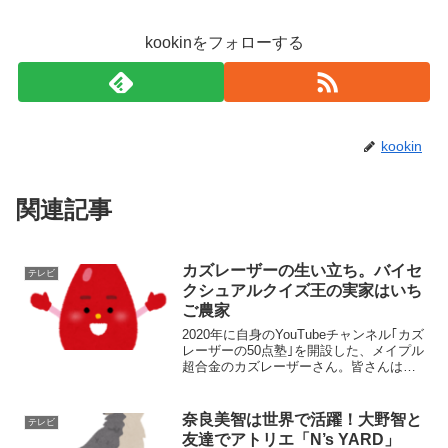
kookinをフォローする
kookin
関連記事
カズレーザーの生い立ち。バイセ
テレビ
クシュアルクイズ王の実家はいち
ご農家
2020年に自身のYouTubeチャンネル｢カズ
レーザーの50点塾｣を開設した、メイプル
超合金のカズレーザーさん。皆さんはご
存じでしょうか？Qさま!!『学力王No.1決
定戦』レギュラー出演での快進撃など、
年間総合成績においても017年度・2...
奈良美智は世界で活躍！大野智と
テレビ
友達でアトリエ「N’s YARD」