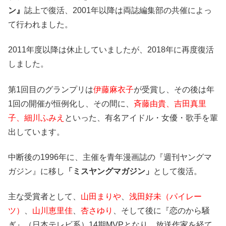
ン』
誌上で復活、2001年以降は両誌編集部の共催によっ
て行われました。
2011年度以降は休止していましたが、2018年に再度復活
しました。
第1回目のグランプリは
伊藤麻衣子
が受賞し、その後は年
1回の開催が恒例化し、その間に、
斉藤由貴、吉田真里
子、細川ふみえ
といった、有名アイドル・女優・歌手を輩
出しています。
中断後の1996年に、主催を青年漫画誌の『週刊ヤングマ
ガジン』に移し
「ミスヤング
マガジン」
として復活。
主な受賞者として、
山田まりや
、
浅田好未
（パイレー
ツ）
、
山川恵里佳
、
杏さゆり
、そして後に『恋のから騒
ぎ』（日本テレビ系）14期MVPとなり、放送作家を経て