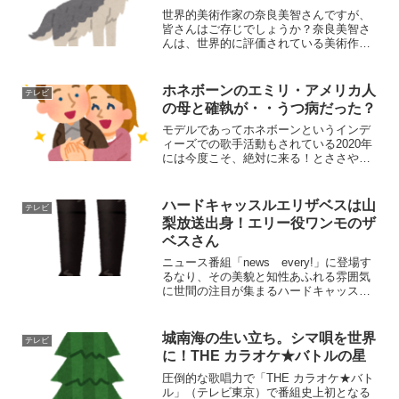
世界的美術作家の奈良美智さんですが、
皆さんはご存じでしょうか？奈良美智さ
んは、世界的に評価されている美術作家
で、ニューヨーク近代美術館やロサンゼ
ルス現代美術館に作品が所蔵されるな
ど、世界的に高く評価されている日本人
ホネボーンのエミリ・アメリカ人
テレビ
現代アーティストのひとりに...
の母と確執が・・うつ病だった？
モデルであってホネボーンというインデ
ィーズでの歌手活動もされている2020年
には今度こそ、絶対に来る！とささやか
れているEMILY（エミリ）さんをご存知
でしょうか？テレビ東京の「THE☆カラ
オケバトル」に出演後、その人懐っこい
ハードキャッスルエリザベスは山
テレビ
キャラクターで...
梨放送出身！エリー役ワンモのザ
ベスさん
ニュース番組「news every!」に登場す
るなり、その美貌と知性あふれる雰囲気
に世間の注目が集まるハードキャッスル
エリザベスさんですが、皆さんはご存じ
でしょうか？そんな彼女が2月15日に放送
されたバラエティー番組『しゃべくり
城南海の生い立ち。シマ唄を世界
テレビ
007』(日...
に！THE カラオケ★バトルの星
圧倒的な歌唱力で「THE カラオケ★バト
ル」（テレビ東京）で番組史上初となる