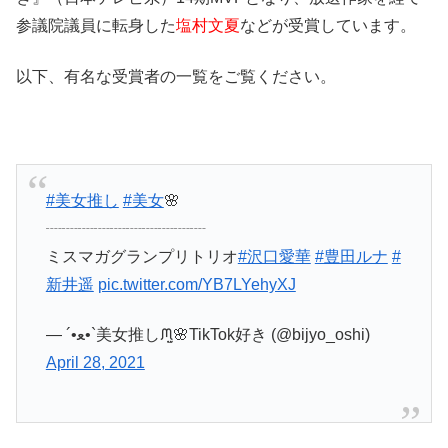
参議院議員に転身した
塩村文夏
などが受賞しています。
以下、有名な受賞者の一覧をご覧ください。
#美女推し
#美女
🌸
┈┈┈┈┈┈┈┈┈┈
ミスマガグランプリトリオ
#沢口愛華
#豊田ルナ
#
新井遥
pic.twitter.com/YB7LYehyXJ
— ‎´•ﻌ•`美女推しᙏ̤̫🌸TikTok好き (@bijyo_oshi)
April 28, 2021