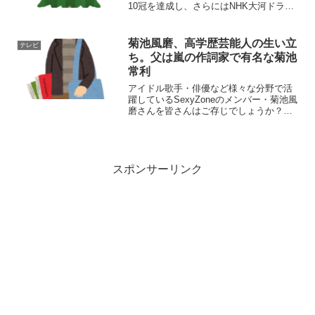
10冠を達成し、さらにはNHK大河ドラマ
「西郷どん」の劇中歌にも起用されるな
ど、歌手としてのキャリアを着実に積ん
でいる城 南海（きずきみなみ）さんです
菊池風磨、高学歴芸能人の生い立
テレビ
が、皆さんはご...
ち。父は嵐の作詞家で有名な菊池
常利
アイドル歌手・俳優など様々な分野で活
躍しているSexyZoneのメンバー・菊池風
磨さんを皆さんはご存じでしょうか？ま
た、ファンの方には周知の事実であるよ
うに、父親の菊池常利さんはSexyZoneの
先輩である「嵐」と深い関わりがあるの
です・・...
スポンサーリンク