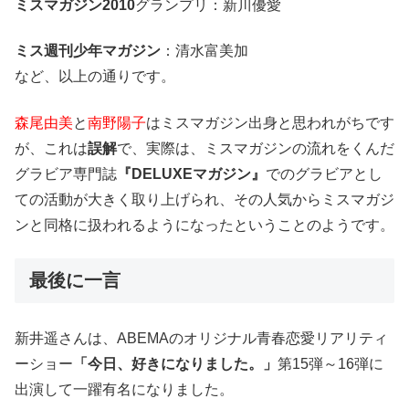
ミスマガジン2010
グランプリ：新川優愛
ミス週刊少年マガジン
：清水富美加
など、以上の通りです。
森尾由美
と
南野陽子
はミスマガジン出身と思われがちです
が、これは
誤解
で、実際は、ミスマガジンの流れをくんだ
グラビア専門誌
『DELUXEマガジン』
でのグラビアとし
ての活動が大きく取り上げられ、その人気からミスマガジ
ンと同格に扱われるようになったということのようです。
最後に一言
新井遥さんは、ABEMAのオリジナル青春恋愛リアリティ
ーショー
「今日、好きになりました。」
第15弾～16弾に
出演して一躍有名になりました。