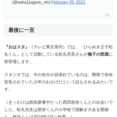
(@seka1jugyou_ntv)
February 20, 2021
最後に一言
『おはスタ』
（テレビ東京系列）では、「ひらめき王子松
丸くん」として活動している松丸亮吾さんが
徹子の部屋
に
初登場します。
スタジオでは、今の自分が頑張れているのは、難病で余命
宣告されていた少年のおかげだという話もされるみたいで
す。
（きっかけは病気療養中だった西田悠弥くんとの出会いで
した。松丸先生は悠弥くんの小学校で謎解き大会を開催
も、悠弥くんは2019年2月に他界。）