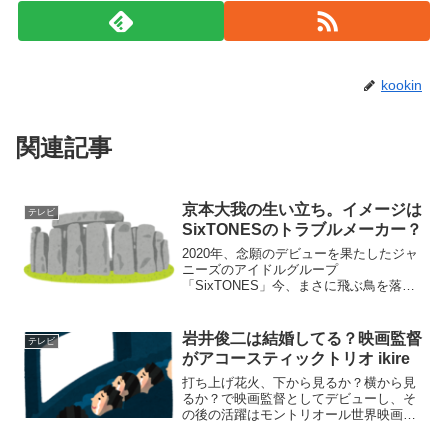
kookin
関連記事
京本大我の生い立ち。イメージは
テレビ
SixTONESのトラブルメーカー？
2020年、念願のデビューを果たしたジャ
ニーズのアイドルグループ
「SixTONES」今、まさに飛ぶ鳥を落と
す勢いの人気で大活躍中の彼らですが、
そんなSixTONESの中でも、特に人気を
博しているのが京本大我さんです。お父
岩井俊二は結婚してる？映画監督
テレビ
さんは、必殺仕事人で...
がアコースティックトリオ ikire
打ち上げ花火、下から見るか？横から見
るか？で映画監督としてデビューし、そ
の後の活躍はモントリオール世界映画祭
観客賞など数々の映画賞を受賞したこと
で知られている岩井俊二さんですが、皆