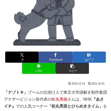
X
Facebook
はてブ
LINE
コピー
2020.12.14
2021.10.01
「ナゾトキ」
ブームの仕掛け人で東京大学謎解き制作集団
アナザービジョン前代表の
松丸亮吾
さんは、NHK
『あさ
イチ』
での人気コーナー
「松丸亮吾とひらめきタイム」
を