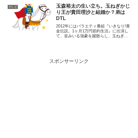
意識的ではないと言うが、「笑ってたら
玉森裕太の生い立ち。玉ねぎかじ
テレビ
どうにかなるかな」...
り王が貴田理沙と結婚か？弟は
DTL
2012年にはバラエティ番組『いきなり!黄
金伝説。1ヶ月1万円節約生活』に出演し
て、並みいる強豪を蹴散らし、玉ねぎを
かじり倒して優勝をかっさらった玉森裕
太さんを皆さんはご存じでしょうか？そ
の見た目とは裏腹に意外と骨太な彼は、
多くのドラマや映...
スポンサーリンク