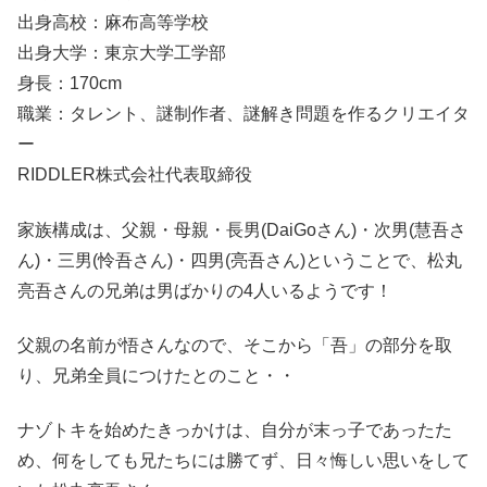
出身高校：麻布高等学校
出身大学：東京大学工学部
身長：170cm
職業：タレント、謎制作者、謎解き問題を作るクリエイタ
ー
RIDDLER株式会社代表取締役
家族構成は、父親・母親・長男(DaiGoさん)・次男(慧吾さ
ん)・三男(怜吾さん)・四男(亮吾さん)ということで、松丸
亮吾さんの兄弟は男ばかりの4人いるようです！
父親の名前が悟さんなので、そこから「吾」の部分を取
り、兄弟全員につけたとのこと・・
ナゾトキを始めたきっかけは、自分が末っ子であったた
め、何をしても兄たちには勝てず、日々悔しい思いをして