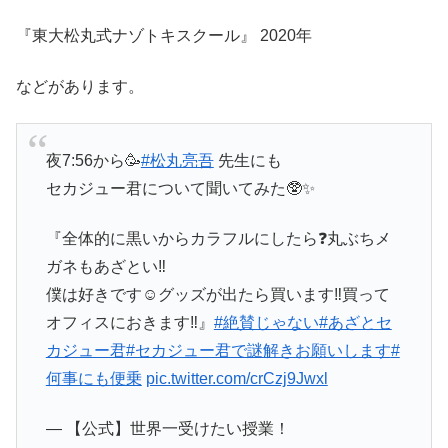
『東大松丸式ナゾトキスクール』 2020年
などがあります。
夜7:56から🥳
#松丸亮吾
先生にも
セカジュー君について聞いてみた🥸✨
『全体的に黒いからカラフルにしたら❓丸ぶちメ
ガネもあざとい‼️
僕は好きです☺️グッズが出たら買います‼️買って
オフィスにおきます‼️』
#絶賛じゃない
#あざとセ
カジュー君
#セカジュー君で謎解きお願いします
#
何事にも便乗
pic.twitter.com/crCzj9Jwxl
— 【公式】世界一受けたい授業！