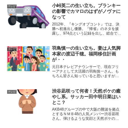
さんはご存じでしょうか？今回は、そん
小峠英二の生い立ち。ブランキー
テレビ
な日本を代表する映画監督...
の影響でカマロのはずがノヴァに
なって
2012年、『キングオブコント』では、決
勝へ初進出し優勝。『帰省』のネタを披
露し、974点という記録を出し、総合でも
歴代最高得点の1941点を獲得したお笑い
コンビ『バイきんぐ』このネタで小峠英
二が発した「なんて日だ!」というフレー
羽鳥慎一の生い立ち。妻は人気脚
テレビ
ズは本人の...
本家の渡辺千穂。福岡移住計画
が・・
元日本テレビアナウンサーで、現在フリ
ーアナとして大活躍の羽鳥慎一さん。も
ちろん皆さん知っていると思いますがい
かがでしょうか？日本テレビ入社後は、
「ズームイン!!」、「モーニングライ
ブ」、「ものまねバトル」などのMCを歴
渋谷凪咲って何者！天然ボケの癒
テレビ
任しエース級の活躍を見...
やし系。サッカー田中明日菜はい
とこ？
AKB48グループの中で大阪の難波を拠点
とするＮＭＢ48の人気メンバー渋谷凪咲
さん。弾けるような笑顔と天然ボケのキ
ャラクターで人気を集めています。いつ
もニコニコとした表情が特徴で、本人は