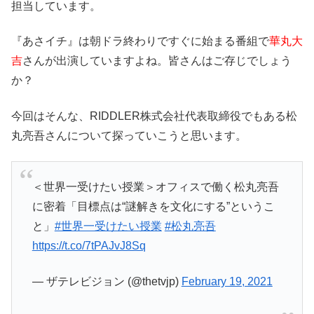
担当しています。
『あさイチ』は朝ドラ終わりですぐに始まる番組で
華丸大
吉
さんが出演していますよね。皆さんはご存じでしょう
か？
今回はそんな、RIDDLER株式会社代表取締役でもある松
丸亮吾さんについて探っていこうと思います。
＜世界一受けたい授業＞オフィスで働く松丸亮吾
に密着「目標点は“謎解きを文化にする”というこ
と」
#世界一受けたい授業
#松丸亮吾
https://t.co/7tPAJvJ8Sq
— ザテレビジョン (@thetvjp)
February 19, 2021