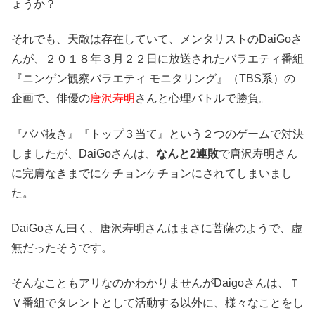
ょうか？
それでも、天敵は存在していて、メンタリストのDaiGoさ
んが、２０１８年３月２２日に放送されたバラエティ番組
『ニンゲン観察バラエティ モニタリング』（TBS系）の
企画で、俳優の
唐沢寿明
さんと心理バトルで勝負。
『ババ抜き』『トップ３当て』という２つのゲームで対決
しましたが、DaiGoさんは、
なんと2連敗
で唐沢寿明さん
に完膚なきまでにケチョンケチョンにされてしまいまし
た。
DaiGoさん曰く、唐沢寿明さんはまさに菩薩のようで、虚
無だったそうです。
そんなこともアリなのかわかりませんがDaigoさんは、Ｔ
Ｖ番組でタレントとして活動する以外に、様々なことをし