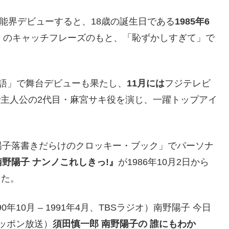
芸能界デビューすると、18歳の誕生日である
1985年6
」のキャッチフレーズのもと、「恥ずかしすぎて」で
語」で舞台デビューも果たし、
11月には
フジテレビ
で主人公の2代目・麻宮サキ役を演じ、一躍トップアイ
陽子落書きだらけのクロッキー・ブック」でパーソナ
南野陽子 ナンノこれしきっ!』
が1986年10月2日から
した。
10月 – 1991年4月、TBSラジオ）南野陽子 今日
、ニッポン放送）
須田慎一郎 南野陽子の 誰にもわか