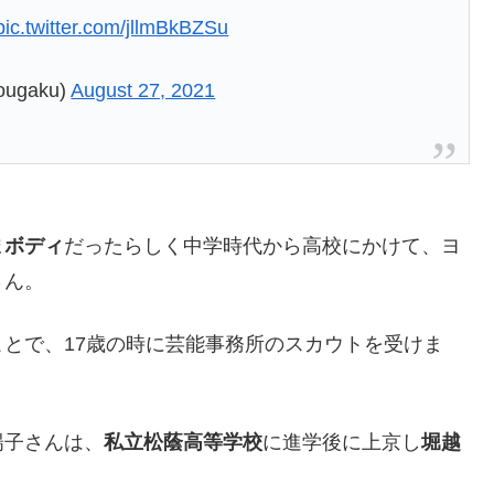
pic.twitter.com/jllmBkBZSu
ugaku)
August 27, 2021
まボディ
だったらしく中学時代から高校にかけて、ヨ
さん。
とで、17歳の時に芸能事務所のスカウトを受けま
陽子さんは、
私立松蔭高等学校
に進学後に上京し
堀越