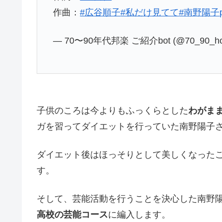
作曲：
#広谷順子
#私だけ見てて
#南野陽子
— 70〜90年代邦楽 ご紹介bot (@70_90_ho
子供のころは今よりもふっくらとした
わがま
ガを習ってダイエットを行っていた南野陽子
ダイエット後はほっそりとして美しくなったこ
す。
そして、芸能活動を行うことを決心した南野
高校の芸能コース
に編入します。