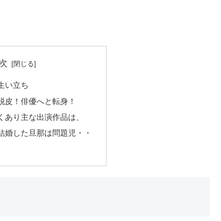
次
生い立ち
脱皮！俳優へと転身！
くあり主な出演作品は、
結婚した旦那は問題児・・