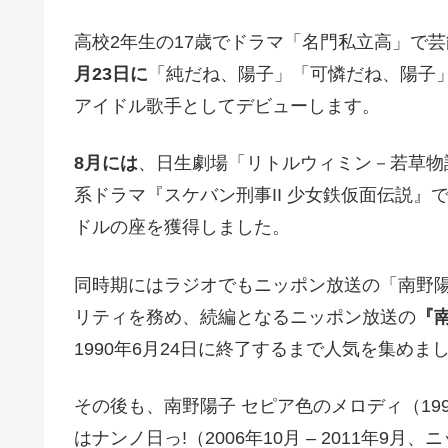
高校2年生の17歳でドラマ「名門私立高」で
月23日に
「純だね、陽子」「可憐だね、陽子
アイドル歌手としてデビューします。
8月には
、日生劇場「リトルウィミン－若草物
系ドラマ『スケバン刑事II 少女鉄仮面伝説』
ドルの座を獲得しました。
同時期にはラジオでもニッポン放送の「南野
リティを務め、続編となるニッポン放送の
『
1990年6月24日に終了するまで人気を集めま
その後も、南野陽子 セピア色のメロディ（1990年
はナンノ日っ!（2006年10月 – 2011年9月