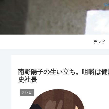
5
テレビ
南野陽子の生い立ち。咀嚼は健
史社長
テレビ