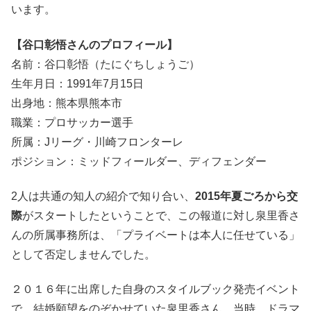
います。
【谷口彰悟さんのプロフィール】
名前：谷口彰悟（たにぐちしょうご）
生年月日：1991年7月15日
出身地：熊本県熊本市
職業：プロサッカー選手
所属：Jリーグ・川崎フロンターレ
ポジション：ミッドフィールダー、ディフェンダー
2人は共通の知人の紹介で知り合い、
2015年夏ごろから交
際
がスタートしたということで、この報道に対し泉里香さ
んの所属事務所は、「プライベートは本人に任せている」
として否定しませんでした。
２０１６年に出席した自身のスタイルブック発売イベント
で、結婚願望をのぞかせていた泉里香さん。当時、ドラマ