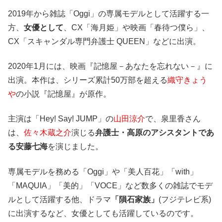
2019年から雑誌「Oggi」の専属モデルとして活躍する一
方、
女優として
、CX「海月姫」や映画「春待つ僕ら」、
CX「スキャンダル専門弁護士 QUEEN」などに出演。
2020年1月には、映画『記憶屋－あなたを忘れない－』に
出演。本作は、シリーズ累計50万部を超える
織守きょう
や
の小説『記憶屋』が原作。
主演は「Hey! Say! JUMP」の
山田涼介
で、泉里香さん
は、
佐々木蔵之介
演じる
弁護士・高原のアシスタントであ
る安藤七海
を演じました。
専属モデルを務める「Oggi」や「美人百花」「with」
「MAQUIA」「美的」「VOCE」など数多くの雑誌でモデ
ルとして活躍する他、ドラマ
「隕石家族」
(フジテレビ系)
に出演するなど、女優としても活躍しているのです。