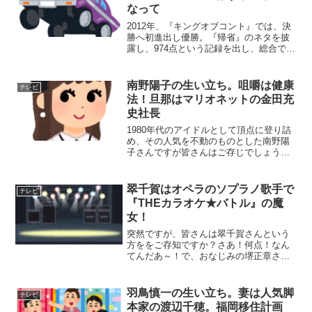
なって
2012年、『キングオブコント』では、決
勝へ初進出し優勝。『帰省』のネタを披
露し、974点という記録を出し、総合でも
歴代最高得点の1941点を獲得したお笑い
コンビ『バイきんぐ』このネタで小峠英
二が発した「なんて日だ!」というフレー
南野陽子の生い立ち。咀嚼は健康
テレビ
ズは本人の...
法！旦那はマリオネットの金田充
史社長
1980年代のアイドルとして頂点に登り詰
め、その人気を不動のものとした南野陽
子さんですが皆さんはご存じでしょう
か？デビュー当時に主演したスケバン刑
事は今でも伝説的なドラマとして語り継
がれるほどです。今回は、年齢を重ねた
翠千賀はオペラのソプラノ歌手で
テレビ
現在も、女優としての演...
『THEカラオケ★バトル』の魔
女！
突然ですが、皆さんは翠千賀さんという
方ををご存知ですか？さあ！何点！なん
てんだあ～！で、おなじみの堺正章さん
が司会をされている『THEカラオケ★バ
トル』に登場し、オペラ歌手でベテラン
と紹介されていました。今回はそんな、
羽鳥慎一の生い立ち。妻は人気脚
テレビ
高音オペラ魔女の異名を...
本家の渡辺千穂。福岡移住計画