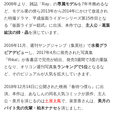
2008年より、雑誌「Ray」の
専属モデル
を7年半務めるな
ど、モデル業の傍ら2013年から2014年にかけて放送され
た特撮ドラマ、平成仮面ライダーシリーズ第15作目とな
る『仮面ライダー鎧武』に出演。本作では、
主人公・葛葉
紘汰の姉・晶
を演じています。
2016年11月、週刊ヤングジャンプ（集英社）で
水着グラ
ビアデビュ
ーし、2017年4月に発売された写真集
『Rika!』が各書店で完売が続出、発売3週間で3度の重版
となり、オリコン週刊写真集
ランキングで1位
となるな
ど、そのビジュアルが人気を拡大していきます。
2018年12月14日に公開された映画『春待つ僕ら』に出
演。本作は、あなしんの同名人気コミックが原作。主人
公・美月を演じるのは
土屋太鳳
で、泉里香さんは、
美月の
バイト先の先輩・柏木ナナセ
を演じました。