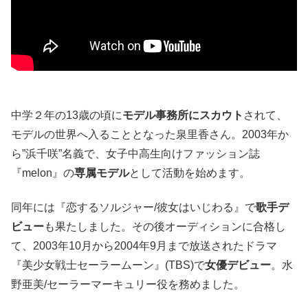
中学２年の13歳の頃に
モデル事務所にスカウト
されて、
モデルの世界へ入ることとなった泉里香さん。2003年か
ら”浜千咲”名義で、女子中高生向けファッション誌
『melon』の
専属モデル
として活動を始めます。
同年には『恋するソルジャー/彼女はいじわる』で
歌手デ
ビュー
も果たしました。その後オーディションに合格し
て、2003年10月から2004年9月まで放送されたドラマ
『美少女戦士セーラームーン』(TBS)で
女優デビュー
。水
野亜美/セーラーマーキュリー役を務めました。