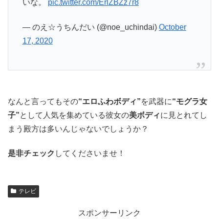
いな。
pic.twitter.com/ErlZBZz7r8
— のえ☆うちんだい (@noe_uchindai)
October
17, 2020
なんと言ってもその
“エロふわボディ”
を武器に
“モグラ女
子”
として人気を集めている彼女の
美ボディ
に見とれてし
まう殿方は多いんじゃないでしょうか？
是非チェック
してくださいませ！
テレビ
スポンサーリンク