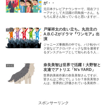
が・・
元日本テレビアナウンサーで、現在フリ
ーアナとして大活躍の羽鳥慎一さん。も
ちろん皆さん知っていると思いますがい
かがでしょうか？日本テレビ入社後は、
「ズームイン!!」、「モーニングライ
ブ」、「ものまねバトル」などのMCを歴
戸塚祥太の生い立ち。丸坊主の
テレビ
任しエース級の活躍を見...
A.B.C-Zがドラマ『ワンモア』出
演
ジャニーズ事務所の中でも、バク転やバ
ク宙などアクロバティックな技を連発す
るダンスグループとして知られる５人組
「Ａ．Ｂ．Ｃ－Ｚ」（エー・ビー・シ
ー・ズィー）のメンバーの中にあって、
映画出演が悲願だったという戸塚祥太さ
奈良美智は世界で活躍！大野智と
テレビ
んですが、皆さんはご存じで...
友達でアトリエ「N’s YARD」
世界的美術作家の奈良美智さんですが、
皆さんはご存じでしょうか？奈良美智さ
んは、世界的に評価されている美術作家
で、ニューヨーク近代美術館やロサンゼ
ルス現代美術館に作品が所蔵されるな
ど、世界的に高く評価されている日本人
現代アーティストのひとりに...
スポンサーリンク