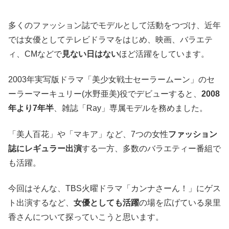
多くのファッション誌でモデルとして活動をつづけ、近年
では女優としてテレビドラマをはじめ、映画、バラエテ
ィ、CMなどで
見ない日はない
ほど活躍をしています。
2003年実写版ドラマ「美少女戦士セーラームーン」のセ
ーラーマーキュリー(水野亜美)役でデビューすると、
2008
年より7年半
、雑誌「Ray」専属モデルを務めました。
「美人百花」や「マキア」など、7つの女性
ファッション
誌にレギュラー出演
する一方、多数のバラエティー番組で
も活躍。
今回はそんな、TBS火曜ドラマ「カンナさーん！」にゲス
ト出演するなど、
女優としても活躍
の場を広げている泉里
香さんについて探っていこうと思います。