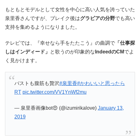
もともとモデルとして女性を中心に高い人気を誇っていた
泉里香さんですが、ブレイク後は
グラビアの分野
でも高い
支持を集めるようになりました。
テレビでは、『幸せなら手をたたこう』の曲調で
「仕事探
しはインディード」
と歌うのが印象的な
IndeedのCM
でよ
く見かけます。
バストも腹筋も贅沢
#泉里香
#かわいいと思ったら
RT
pic.twitter.com/VV1YnWf2mu
— 泉里香画像bot😍 (@izumirikalove)
January 13,
2019