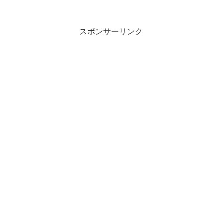
といっていいほど、夏バテをします。
（庭を含めた外回りの改造計画はひとま
ずは休止です）そんなことも...
スポンサーリンク