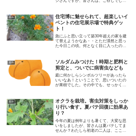
シさんですが、皆さんは、ご存じでしょ
うか？その後、いつの間にか見かけなく
なっていましたが最近は、YouTubeにキ
ャンプ動画をアップしたりして、ソロキ
住宅博に魅せられて、超楽しいイ
屋外
ャンプブームの...
ベントの住宅展示場で特典ゲッ
ト！
急にふと思い立って築30年超えの家を建
て替えようかなあ・・とただ漠然と思っ
た今日この頃。何となく目に入ったのが
住宅博の見出しが書いてあるチラシでし
た。そこには住宅展示場でイベントがあ
って、たくさんの特典が盛りだくさんの
ソルダムみつけた！時期と肥料と
屋外
文言が書いてありました...
剪定と、ついでに病害虫なども
庭に何かしらシンボルツリーがあったら
いいなあ！ということで、思いついたの
が果樹でした。その中でも、せっかくな
ら食べておいしいモノにしたいというこ
とで今回は、スモモの仲間でソルダムと
いう果物にスポットを当ててみたいと思
オクラを栽培。害虫対策をしっか
屋外
います。朝から暑い✨☀️...
り行い食す。夏バテ回復に効果あ
り？
今年の夏は例年よりも暑くて、大変な思
いをしましたが、皆さんは夏バテしてま
せんか？わたしら初老の二人は、ここ最
近は夏になると、体力が落ちてきて必ず