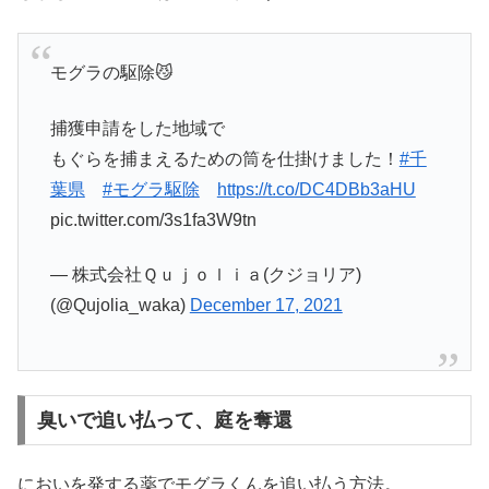
モグラの駆除😼
捕獲申請をした地域で
もぐらを捕まえるための筒を仕掛けました！
#千
葉県
#モグラ駆除
https://t.co/DC4DBb3aHU
pic.twitter.com/3s1fa3W9tn
— 株式会社Ｑｕｊｏｌｉａ(クジョリア)
(@Qujolia_waka)
December 17, 2021
臭いで追い払って、庭を奪還
においを発する薬でモグラくんを追い払う方法。