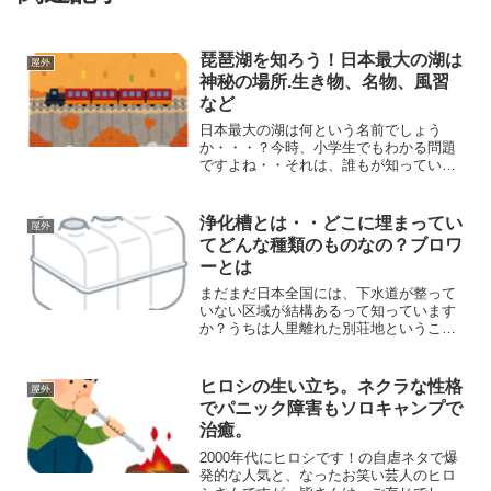
琵琶湖を知ろう！日本最大の湖は
屋外
神秘の場所.生き物、名物、風習
など
日本最大の湖は何という名前でしょう
か・・・？今時、小学生でもわかる問題
ですよね・・それは、誰もが知っている
通り、琵琶湖です。（正解！パチパ
チ！）琵琶湖の面積は669.23㎢と大き
く、2番目に大きい茨城県霞ケ浦が、
浄化槽とは・・どこに埋まってい
屋外
168.18㎢と、比べてもそ...
てどんな種類のものなの？ブロワ
ーとは
まだまだ日本全国には、下水道が整って
いない区域が結構あるって知っています
か？うちは人里離れた別荘地ということ
もあり、下水道設備がいまだ整っておら
ず、浄化槽なるものが、庭に埋まってお
ります。ホームページのブログを更新し
ヒロシの生い立ち。ネクラな性格
屋外
ました！#二戸 #アイオ...
でパニック障害もソロキャンプで
治癒。
2000年代にヒロシです！の自虐ネタで爆
発的な人気と、なったお笑い芸人のヒロ