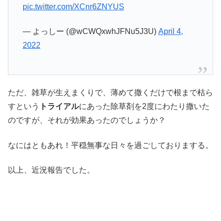
pic.twitter.com/XCnr6ZNYUS
— よっしー (@wCWQxwhJFNu5J3U)
April 4,
2022
ただ、雑草が生えまくりで、薄めて撒くだけで根まで枯ら
すという
トライアル
にあった除草剤を2度にわたり撒いた
のですが、それが効果あったのでしょうか？
なにはともあれ！平穏無事な日々を過ごしておりまする。
以上、近況報告でした。