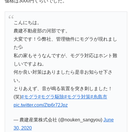
価格は3000円くらいでした。
こんにちは。
農建不動産部の河部です。
大変です！💦弊社、管理物件にモグラが現れまし
た💦
私の家もそうなんですが、モグラ対応はホント難
しいですよね。
何か良い対策はありましたら是非お知らせ下さ
い。
とりあえず、音が鳴る装置を突き刺しました！
(笑)
#モグラ
#モグラ駆除
#モグラ対策
#糸島市
pic.twitter.com/Ztp6r72Jpz
— 農建産業株式会社 (@nouken_sangyou)
June
30, 2020