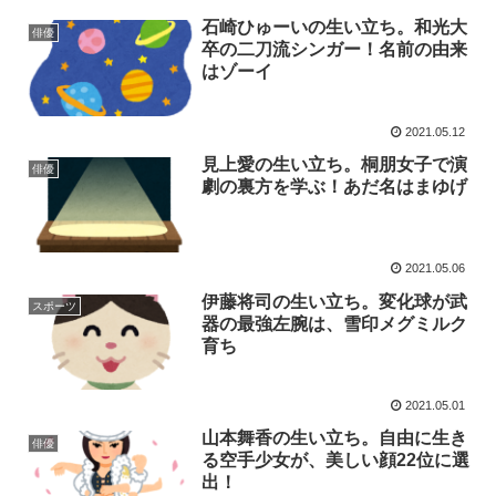
石崎ひゅーいの生い立ち。和光大
俳優
卒の二刀流シンガー！名前の由来
はゾーイ
2021.05.12
見上愛の生い立ち。桐朋女子で演
俳優
劇の裏方を学ぶ！あだ名はまゆげ
2021.05.06
伊藤将司の生い立ち。変化球が武
スポーツ
器の最強左腕は、雪印メグミルク
育ち
2021.05.01
山本舞香の生い立ち。自由に生き
俳優
る空手少女が、美しい顔22位に選
出！