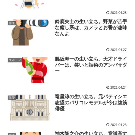
2021.04.28
鈴鹿央士の生い立ち。野菜が苦手
俳優
な癒し系は、カメラとお香が趣味
なんよ
2021.04.27
脇阪寿一の生い立ち。天才ドライ
スポーツ
バーは、笑いと話術のアンバサダ
ー
2021.04.24
竜星涼の生い立ち。元パティシエ
俳優
志望のパリコレモデルが今は腹筋
俳優
2021.04.23
神木隆之介の生い立ち。意識高す