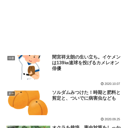
間宮祥太朗の生い立ち。イケメン
俳優
は139㎞速球を投げるカメレオン
俳優
2020.10.07
ソルダムみつけた！時期と肥料と
屋外
剪定と、ついでに病害虫なども
2020.09.25
オクラを栽培。害虫対策をしっか